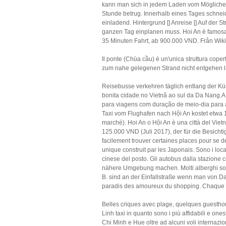
kann man sich in jedem Laden vom Möglichen
Stunde betrug. Innerhalb eines Tages schneid
einladend. Hintergrund [] Anreise [] Auf der 
ganzen Tag einplanen muss. Hoi An è famosa a
35 Minuten Fahrt, ab 900.000 VND. Från Wik
Il ponte (Chùa cầu) è un'unica struttura cope
zum nahe gelegenen Strand nicht entgehen l
Reisebusse verkehren täglich entlang der Kü
bonita cidade no Vietnã ao sul da Da Nang
para viagens com duração de meio-dia para 
Taxi vom Flughafen nach Hội An kostet etwa 15
marché). Hoi An o Hội An è una città del Vie
125.000 VND (Juli 2017), der für die Besicht
facilement trouver certaines places pour se d
unique construit par les Japonais. Sono i local
cinese del posto. Gli autobus dalla stazione
nähere Umgebung machen. Molti alberghi sono s
B. sind an der Einfallstraße wenn man von Da
paradis des amoureux du shopping. Chaque ext
Belles criques avec plage, quelques guesth
Linh taxi in quanto sono i più affidabili e on
Chi Minh e Hue oltre ad alcuni voli internaz