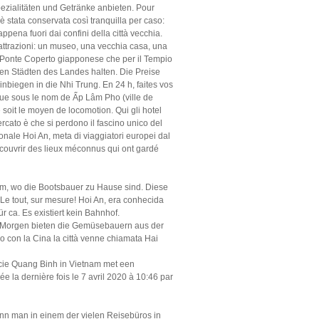
spezialitäten und Getränke anbieten. Pour
 è stata conservata così tranquilla per caso:
ppena fuori dai confini della città vecchia.
e attrazioni: un museo, una vecchia casa, una
r il Ponte Coperto giapponese che per il Tempio
n Städten des Landes halten. Die Preise
nbiegen in die Nhi Trung. En 24 h, faites vos
nnue sous le nom de Ấp Lâm Pho (ville de
oit le moyen de locomotion. Qui gli hotel
ercato è che si perdono il fascino unico del
ionale Hoi An, meta di viaggiatori europei dal
 découvrir des lieux méconnus qui ont gardé
im, wo die Bootsbauer zu Hause sind. Diese
Le tout, sur mesure! Hoi An, era conhecida
 ca. Es existiert kein Bahnhof.
h am Morgen bieten die Gemüsebauern aus der
 con la Cina la città venne chiamata Hai
incie Quang Binh in Vietnam met een
e la dernière fois le 7 avril 2020 à 10:46 par
ann man in einem der vielen Reisebüros in