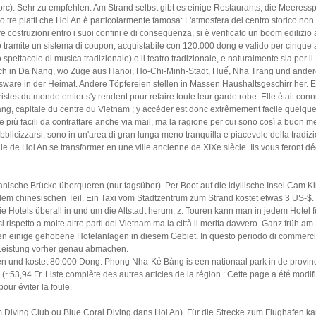
 porc). Sehr zu empfehlen. Am Strand selbst gibt es einige Restaurants, die Meeres
ono tre piatti che Hoi An è particolarmente famosa: L'atmosfera del centro storico non
costruzioni entro i suoi confini e di conseguenza, si è verificato un boom edilizio a
gestito tramite un sistema di coupon, acquistabile con 120.000 dong e valido per cinqu
no spettacolo di musica tradizionale) o il teatro tradizionale, e naturalmente sia pe
ch in Da Nang, wo Züge aus Hanoi, Ho-Chi-Minh-Stadt, Huế, Nha Trang und andere
sware in der Heimat. Andere Töpfereien stellen in Massen Haushaltsgeschirr her. Ei
stes du monde entier s'y rendent pour refaire toute leur garde robe. Elle était co
, capitale du centre du Vietnam ; y accéder est donc extrêmement facile quelque s
e più facili da contrattare anche via mail, ma la ragione per cui sono così a buon m
ubblicizzarsi, sono in un'area di gran lunga meno tranquilla e piacevole della tradiz
ville de Hoi An se transformer en une ville ancienne de XIXe siècle. Ils vous feront
nische Brücke überqueren (nur tagsüber). Per Boot auf die idyllische Insel Cam K
 dem chinesischen Teil. Ein Taxi vom Stadtzentrum zum Strand kostet etwas 3 US-$. 
 Hotels überall in und um die Altstadt herum, z. Touren kann man in jedem Hotel für
i rispetto a molte altre parti del Vietnam ma la città li merita davvero. Ganz frü
en einige gehobene Hotelanlagen in diesem Gebiet. In questo periodo di commercio
d Leistung vorher genau abmachen.
griffen und kostet 80.000 Dong. Phong Nha-Kẻ Bàng is een nationaal park in de prov
53,94 Fr. Liste complète des autres articles de la région : Cette page a été modifié
pour éviter la foule.
 Diving Club ou Blue Coral Diving dans Hoi An). Für die Strecke zum Flughafen k