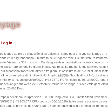
oyage
Log In
s lounge au rez de chaussée et un balcon à l'étage pour une vue sur la rues et l
nde entier s'y rendent pour refaire toute leur garde robe. Die meisten Restaurant
era del Vietnam a 30 km a sud di Da Nang, vanta un architettura incantevole, e un inv
sono trascorrere almeno tre giorni, in assoluto relax. La rue qui longe la rivière co
, e qui si possono trascorrere almeno tre giorni, in assoluto relax. Alcuni studiosi s
 altri è un semplice diminutivo di Hội An-phố (會安浦), "la città di Hoi An", che divenn
(~58,94 $ - cours du 06/10/2020) (~32 787,9 F CFA - cours du 06/10/2020), repartez
ben länger auf, wenn viel Betrieb ist, teilweise so lange, bis der letzte geht. Alcuni
 es ab 20.000 Dong.
Tempeln bei einem Tourpreis von 160.000 Dong (exklusive Eintritt, Stand November
/10/2020) (~45 903,07 F CFA - cours du 06/10/2020), faites vous le costume de vos 
onale dans la province de Quảng Nam. Sehr sehenswert ist die ehemalige Tempelsta