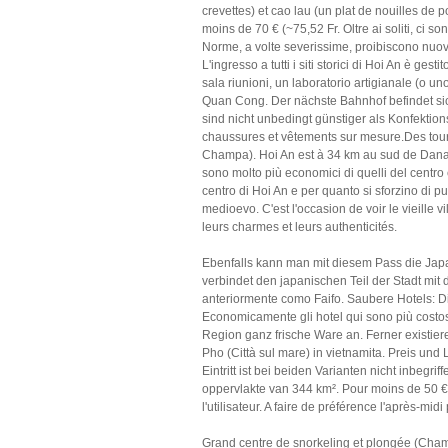
crevettes) et cao lau (un plat de nouilles de
moins de 70 € (~75,52 Fr. Oltre ai soliti, ci s
Norme, a volte severissime, proibiscono nuove 
L'ingresso a tutti i siti storici di Hoi An è 
sala riunioni, un laboratorio artigianale (o u
Quan Cong. Der nächste Bahnhof befindet si
sind nicht unbedingt günstiger als Konfektion
chaussures et vêtements sur mesure.Des touri
Champa). Hoi An est à 34 km au sud de Danang
sono molto più economici di quelli del centro 
centro di Hoi An e per quanto si sforzino di p
medioevo. C'est l'occasion de voir le vieille 
leurs charmes et leurs authenticités.
Ebenfalls kann man mit diesem Pass die Japa
verbindet den japanischen Teil der Stadt mit
anteriormente como Faifo. Saubere Hotels: Die
Economicamente gli hotel qui sono più costos
Region ganz frische Ware an. Ferner existier
Pho (Città sul mare) in vietnamita. Preis un
Eintritt ist bei beiden Varianten nicht inbe
oppervlakte van 344 km². Pour moins de 50 € (~
l'utilisateur. A faire de préférence l'après-midi 
Grand centre de snorkeling et plongée (Cham