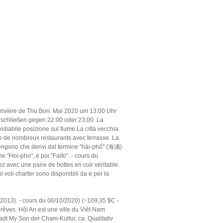
a rivière de Thu Bon. Mai 2020 um 13:00 Uhr
s schließen gegen 22:00 oder 23:00. La
idiabile posizione sul fiume.La città vecchia
mpte de nombreux restaurants avec terrasse. La
ostengono che derivi dal termine "hải-phố" (海浦)
e "Hoi-pho", e poi "Faifo". - cours du
 avec une paire de bottes en cuir véritable.
 voli charter sono disponibili da e per la
 2013). - cours du 06/10/2020) (~109,35 $C -
rêves. Hội An est une ville du Viêt Nam
dt My Son der Cham-Kultur, ca. Qualitativ