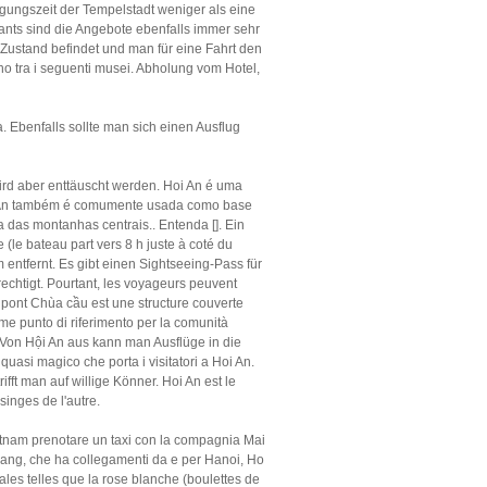
ungszeit der Tempelstadt weniger als eine
ants sind die Angebote ebenfalls immer sehr
n Zustand befindet und man für eine Fahrt den
no tra i seguenti musei. Abholung vom Hotel,
a. Ebenfalls sollte man sich einen Ausflug
ird aber enttäuscht werden. Hoi An é uma
oi An também é comumente usada como base
das montanhas centrais.. Entenda []. Ein
(le bateau part vers 8 h juste à coté du
entfernt. Es gibt einen Sightseeing-Pass für
echtigt. Pourtant, les voyageurs peuvent
e pont Chùa cầu est une structure couverte
come punto di riferimento per la comunità
 Von Hội An aus kann man Ausflüge in die
asi magico che porta i visitatori a Hoi An.
ft man auf willige Könner. Hoi An est le
inges de l'autre.
tnam prenotare un taxi con la compagnia Mai
Da Nang, che ha collegamenti da e per Hanoi, Ho
les telles que la rose blanche (boulettes de