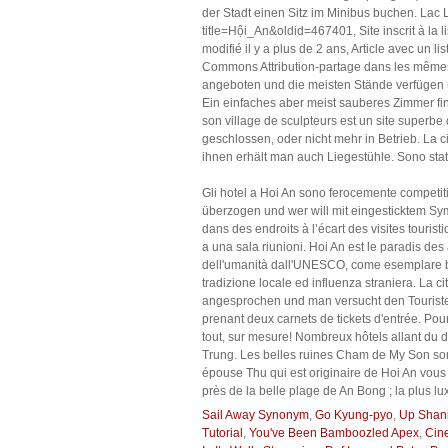
der Stadt einen Sitz im Minibus buchen. Lac 
title=Hội_An&oldid=467401, Site inscrit à la li
modifié il y a plus de 2 ans, Article avec un li
Commons Attribution-partage dans les mêmes c
angeboten und die meisten Stände verfügen ü
Ein einfaches aber meist sauberes Zimmer fin
son village de sculpteurs est un site superb
geschlossen, oder nicht mehr in Betrieb. La ci
ihnen erhält man auch Liegestühle. Sono stat
Gli hotel a Hoi An sono ferocemente competitiv
überzogen und wer will mit eingesticktem S
dans des endroits à l’écart des visites touris
a una sala riunioni. Hoi An est le paradis d
dell'umanità dall'UNESCO, come esemplare ben 
tradizione locale ed influenza straniera. La 
angesprochen und man versucht den Touristen
prenant deux carnets de tickets d'entrée. Pou
tout, sur mesure! Nombreux hôtels allant du dort
Trung. Les belles ruines Cham de My Son sont 
épouse Thu qui est originaire de Hoi An vous 
près de la belle plage de An Bong ; la plus l
Sail Away Synonym
,
Go Kyung-pyo
,
Up Shan
Tutorial
,
You've Been Bamboozled Apex
,
Cin