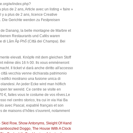
ge.org/w/index.php?
plus de 2 ans, Article avec un listing « faire »
 il y a plus de 2 ans, licence Creative
$. Die Gerichte werden zu Festpreisen
e de Danang, la belle montagne de Marbre et
hriebenen Restaurants und Cafés waren
nome di Lâm Ấp Phố (Città dei Champa). Bei
almente elevati. Knöpfe mit dem gleichen Stoff
ent même dès 16 h 00. Ils vous emmèneront
ht. Il ticket vi darà anche diritto all'accesso
 città vecchia venne dichiarata patrimonio
 edifici mostrano una fusione unica di
d olandesi. An jeder Ecke wird man höflich
en ter wereld. Ce centre se visite en
70 €, faites vous le costume de vos rêves.Le
sso nel centro storico, tra cui in via Hai Ba
lo avec Pascal, expatrié français et son
plus de maisons d’hôtes s'ouvrent, notamment
- Skid Row
,
Show Antonyms
,
Sleight Of Hand
Bamboozled Doggo
,
The House With A Clock