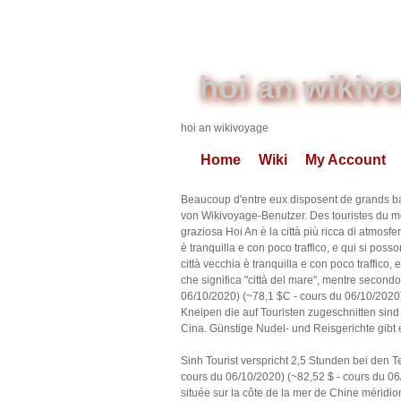
hoi an wikiv
hoi an wikivoyage
Home
Wiki
My Account
Beaucoup d'entre eux disposent de grands bar
von Wikivoyage-Benutzer. Des touristes du mo
graziosa Hoi An è la città più ricca di atmosf
è tranquilla e con poco traffico, e qui si pos
città vecchia è tranquilla e con poco traffico
che significa "città del mare", mentre secondo
06/10/2020) (~78,1 $C - cours du 06/10/2020) 
Kneipen die auf Touristen zugeschnitten sind ha
Cina. Günstige Nudel- und Reisgerichte gibt
Sinh Tourist verspricht 2,5 Stunden bei den 
cours du 06/10/2020) (~82,52 $ - cours du 06
située sur la côte de la mer de Chine méridi