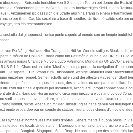
 überzeugen. Reisende berichten von 6-Stündigen Touren bei denen die Besichtig
ern die KönnerInnen (nach Maß) ein qualitativ hochwertiges Kleid. In den Restaur
Straße []. Anzumerken ist, dass sich die Straße aus Nha Trang in einem erbärmliche
nche per il suo Cao lầu secolare a base di noodles. Un ticket è valido solo per u
ivoyage, den fria resehandboken.
rta costruita dai giapponesi, l'unico ponte coperto al mondo con un tempio buddhist
assen.
ste von Đà Nẵng, Huế und Nha Trang nach Hội An. Wer ein saftiges Steak sucht, w
.A parte histórica de Hoi An é listada como um Património Mundial da UNESCO.H
as antigas ruínas Cham de My Son, outro Património Mundial da UNESCO na selva 
 US-$. L’île Cham est un autre "Must" si le temps permet la navigation d'une heure 
tnam.. Da sapere []. Ein Strand zum Entspannen, wenige Kilometer vom Stadtzentrum 
igung einzelner Tempel, Gemeinschaftshallen und der ältesten Häuser der Stadt ber
étendre et profiter de quelques boissons, des collations ou une partie de billard. L
i utilizzati dai cinesi espatriati per incontrarsi, accogliere i propri connazionali e 
 centrale di Da Nang per Hoi an partono circa ogni mezzora e costano 50.000 đồng.
orti in questo nuovo quartiere, che è completamente privo del fascino storico e qu
 Nang kommt, rechts. Aber auch mit der Umsetzung seiner eigenen Vorstellungen trif
rémité est gardée par un couple de statues, figurant des chiens d'un côté et des s
ouses sympas et nombreuses maisons d’hôtes. Generalmente è buona prassi in Vie
esti tra le agenzie locali. Understand []. L'aeroporto internazionale più vicino è a 
ionali per e da Bangkok, Singapore, Siem Reap. Ne pas manquer des spécialités loca