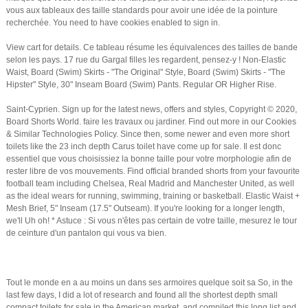
vous aux tableaux des taille standards pour avoir une idée de la pointure
recherchée. You need to have cookies enabled to sign in.
View cart for details. Ce tableau résume les équivalences des tailles de bande
selon les pays. 17 rue du Gargal filles les regardent, pensez-y ! Non-Elastic
Waist, Board (Swim) Skirts - "The Original" Style, Board (Swim) Skirts - "The
Hipster" Style, 30" Inseam Board (Swim) Pants. Regular OR Higher Rise.
Saint-Cyprien. Sign up for the latest news, offers and styles, Copyright © 2020,
Board Shorts World. faire les travaux ou jardiner. Find out more in our Cookies
& Similar Technologies Policy. Since then, some newer and even more short
toilets like the 23 inch depth Carus toilet have come up for sale. Il est donc
essentiel que vous choisissiez la bonne taille pour votre morphologie afin de
rester libre de vos mouvements. Find official branded shorts from your favourite
football team including Chelsea, Real Madrid and Manchester United, as well
as the ideal wears for running, swimming, training or basketball. Elastic Waist +
Mesh Brief, 5" Inseam (17.5" Outseam). If you're looking for a longer length,
we'll Uh oh! * Astuce : Si vous n'êtes pas certain de votre taille, mesurez le tour
de ceinture d'un pantalon qui vous va bien.
Tout le monde en a au moins un dans ses armoires quelque soit sa So, in the
last few days, I did a lot of research and found all the shortest depth small
compact toilets for sale in the American market, and compiled this long list and