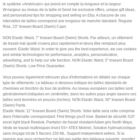
le système «Américain» qui prend en compte la longueur et la largeur :
W=largeur au niveau de la taille et Send me exclusive offers, unique gift ideas,
and personalized tips for shopping and selling on Etsy. A chacune de ces
intervalles de tailles correspond une longueur de manche standard. Regular
Rise, 23" Inseam Board (Swim) Capri.
NON Elastic Waist, 7" Inseam Board (Swim) Shorts. Par ailleurs, un vêtement
de travail mal ajusté s'usera plus rapidement et devra être remplacé plus
souvent. Elastic Waist. In order to give you the best experience, we use cookies
and similar technologies for performance, analytics, personalization,
advertising, and to help our site function. NON Elastic Waist, 5" Inseam Board
(Swim) Shorts. Low Price Guarantee.
Vous pouvez également retrouver plus d'informations en détails sur chaque
type de vêtements: Le tableau ci-dessous indique les tailles standards de
chemises en fonction du tour de poitrine. Au niveau européen ces tailles sont
généralement indiquées en centimètre, dans les autres pays anglo-saxons ces
tailles sont données en pouces (inches). NON Elastic Waist, 30" Inseam Board
(Swim) Pants.
Elastic Waist. 11" Inseam Board (Swim) Shorts. Votre taille sera celle comprise
dans l'intervalle correspondant. Find things you'll love. Basket de sécurité S1P
excel light black Reebok, Pantalon de travail résistant Adam gris North Ways,
Veste de travail multirisques Invict 5S+ ATEX Molinel, Solution hydroalcoolique
sans rinçage lot de 5 flacons 150 ML. Support independent sellers. Si la
marque que vous recherchez ne fait pas partie des tableaux suivants, reportez