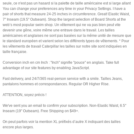
seule, ce n'est pas un hasard si la palette de taille américaine est si large allant
You can change your preferences any time in your Privacy Settings. I have a
pair of shorts that measure 24-25 inches in circumference. Great! Elastic Waist,
7" Inseam (19.5" Outseam). Shop the largest selection of Board Shorts at the
web’s most popular swim shop. Un vêtement qui ne va pas bien peut vite
devenir une gêne, voire même une entrave dans le travail. Les tailles
américaines et anglaises ne sont pas basées sur la même unité de mesure que
le standard européen et varient selon les différents types de vêtements. * Pour
les vêtements de travail Caterpillar les tailles sur notre site sont indiquées en
taille française.
Conversion inch en cm Inch : "Inch" signifie "pouce" en anglais. Take full
advantage of our site features by enabling JavaScript.
Fast delivery, and 24/7/365 real-person service with a smile. Tailles Jeans,
pantalons hommes et correspondances. Regular OR Higher Rise.
ATTENTION, soyez précis !
We've sent you an email to confirm your subscription. Non-Elastic Waist, 6.5"
Inseam (19" Outseam). Free Shipping on $49+.
On peut parfois voir la mention XL préfixés d’autre X indiquant des tailles
encore plus larges.